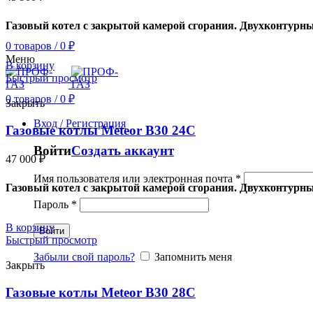
Газовый котел с закрытой камерой сгорания. Двухконтурн
0
товаров
/
0
₽
Меню
В корзину
Быстрый просмотр
0
товаров
/
0
₽
Закрыть
Вход / Регистрация
Газовые котлы Meteor B30 24C
Войти
Создать аккаунт
47 000
₽
Имя пользователя или электронная почта
*
Газовый котел с закрытой камерой сгорания. Двухконтурн
Пароль
*
В корзину
Войти
Быстрый просмотр
Забыли свой пароль?
Запомнить меня
Закрыть
Газовые котлы Meteor B30 28C