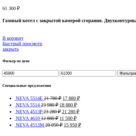
61 300
₽
Газовый котел с закрытой камерой сгорания. Двухконтурн
В корзину
Быстрый просмотр
закрыть
Фильтр по цене
Фильтро
Специальные предложения
NEVA 5514Е
21 780
₽
17 880
₽
NEVA 5514
23 980
₽
18 880
₽
NEVA 4513P
23 280
₽
21 280
₽
NEVA 4610
12 880
₽
11 500
₽
NEVA 4513M
20 050
₽
15 950
₽