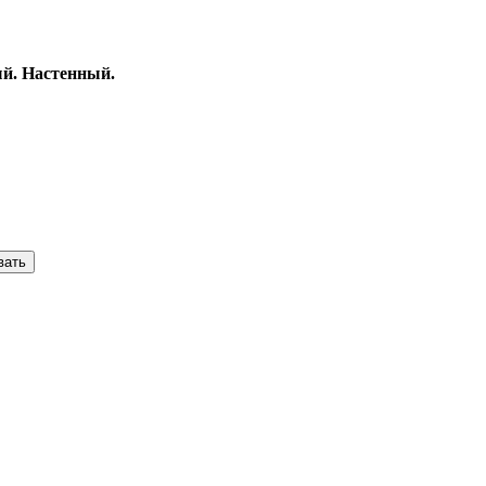
ый. Настенный.
вать