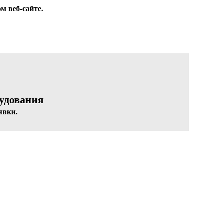
м веб-сайте.
рудования
явки.