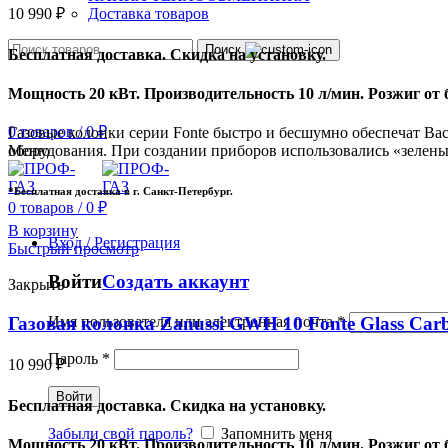
Доставка товаров
10 990
₽
Поиск
Бесплатная доставка. Скидка на установку.
Мощность 20 кВт. Производительность 10 л/мин. Розжиг от 
0
товаров
/
0
₽
Газовые колонки серии Fonte быстро и бесшумно обеспечат Ва
оборудования. При создании приборов использовались «зелены
Меню
*Бесплатная доставка в г. Санкт-Петербург.
0
товаров
/
0
₽
В корзину
Вход / Регистрация
Быстрый просмотр
Войти
Создать аккаунт
Закрыть
Газовая колонка Zanussi GWH 10 Fonte Glass Car
Имя пользователя или электронная почта
*
Пароль
*
10 990
₽
Войти
Бесплатная доставка. Скидка на установку.
Забыли свой пароль?
Запомнить меня
Мощность 20 кВт. Производительность 10 л/мин. Розжиг от 