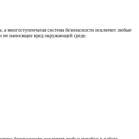
, а многоступенчатая система безопасности исключит любые
 и не наносящие вред окружающей среде.
истема безопасности исключит любые перебои в работе