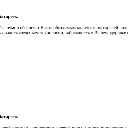
батареек.
бесшумно обеспечат Вас необходимым количеством горячей воды
ьзовались «зеленые» технологии, заботящиеся о Вашем здоровье
батареек.
с необходимым количеством горячей воды, а многоступенчатая с