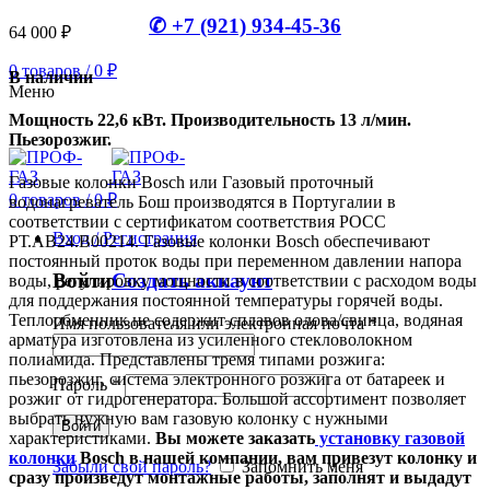
✆ +7 (921) 934-45-36
64 000
₽
0
товаров
/
0
₽
В наличии
Меню
Мощность 22,6 кВт. Производительность 13 л/мин.
Пьезорозжиг.
Газовые колонки Bosch или Газовый проточный
0
товаров
/
0
₽
водонагреватель Бош производятся в Португалии в
соответствии с сертификатом соответствия РОСС
Вход / Регистрация
РТ.АВ24.В00214. Газовые колонки Bosch обеспечивают
постоянный проток воды при переменном давлении напора
Войти
Создать аккаунт
воды, регулировку мощности в соответствии с расходом воды
для поддержания постоянной температуры горячей воды.
Теплообменник не содержит сплавов олова/свинца, водяная
Имя пользователя или электронная почта
*
арматура изготовлена из усиленного стекловолокном
полиамида. Представлены тремя типами розжига:
пьезорозжиг, система электронного розжига от батареек и
Пароль
*
розжиг от гидрогенератора. Большой ассортимент позволяет
выбрать нужную вам газовую колонку с нужными
Войти
характеристиками.
Вы можете заказать
установку газовой
колонки
Bosch в нашей компании, вам привезут колонку и
Забыли свой пароль?
Запомнить меня
сразу произведут монтажные работы, заполнят и выдадут