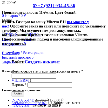
21 200
₽
✆ +7 (921) 934-45-36
Производительность 11л/мин. Цвет белый.
0
товаров
/
0
₽
Меню
Купить Газовую колонку Vilterm Е11
вы можете у
нас!
Оформите заказ на сайте или позвоните по указанному
телефону. Мы осуществим доставку, монтаж,
обслуживание и ремонт газовых колонок Vilterm.
Профессиональный подход и высококвалифицированные
специалисты.
0
товаров
/
0
₽
Вход / Регистрация
В корзину
Быстрый просмотр
Войти
Создать аккаунт
закрыть
Имя пользователя или электронная почта
*
Фильтр по Бренду
VILTERM
1
Пароль
*
Специальные предложения
Войти
NEVA 5514Е
21 780
₽
17 880
₽
Забыли свой пароль?
Запомнить меня
NEVA 5514
23 980
₽
18 880
₽