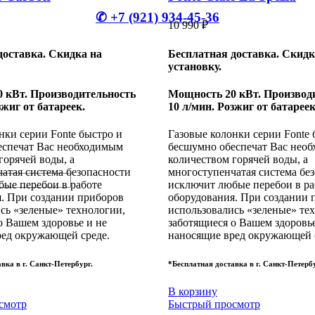
✆ +7 (921) 934-45-36
10 990
₽
доставка. Скидка на
Бесплатная доставка. Скидк
установку.
 кВт. Производительность
Мощность 20 кВт. Производ
зжиг от батареек.
10 л/мин. Розжиг от батареек
нки серии Fonte быстро и
Газовые колонки серии Fonte 
еспечат Вас необходимым
бесшумно обеспечат Вас нео
горячей воды, а
количеством горячей воды, а
атая система безопасности
многоступенчатая система бе
ые перебои в работе
исключит любые перебои в ра
. При создании приборов
оборудования. При создании 
сь «зеленые» технологии,
использовались «зеленые» те
о Вашем здоровье и не
заботящиеся о Вашем здоровье
ред окружающей среде.
наносящие вред окружающей 
вка в г. Санкт-Петербург.
*Бесплатная доставка в г. Санкт-Петербу
В корзину
смотр
Быстрый просмотр