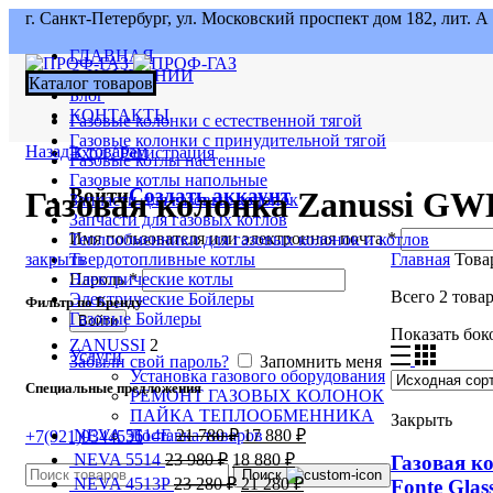
г. Санкт-Петербург, ул. Московский проспект дом 182, лит. А
ГЛАВНАЯ
О КОМПАНИИ
Каталог товаров
Блог
КОНТАКТЫ
Газовые колонки с естественной тягой
Газовые колонки с принудительной тягой
Назад к товарам
Вход / Регистрация
Газовые котлы настенные
Газовые котлы напольные
Войти
Создать аккаунт
Газовая колонка Zanussi GWH
Запчасти для газовых колонок
Запчасти для газовых котлов
Имя пользователя или электронная почта
*
Теплообменники для газовых колонок и котлов
закрыть
Главная
Товар
Твердотопливные котлы
Электрические котлы
Пароль
*
Всего 2 това
Электрические Бойлеры
Фильтр по Бренду
Газовые Бойлеры
Войти
Показать бок
ZANUSSI
2
Услуги
Забыли свой пароль?
Запомнить меня
Установка газового оборудования
Специальные предложения
РЕМОНТ ГАЗОВЫХ КОЛОНОК
ПАЙКА ТЕПЛООБМЕННИКА
Закрыть
NEVA 5514Е
21 780
₽
17 880
₽
Доставка товаров
+7(921)9344536
NEVA 5514
23 980
₽
18 880
₽
Газовая к
Поиск
NEVA 4513P
23 280
₽
21 280
₽
Fonte Glas