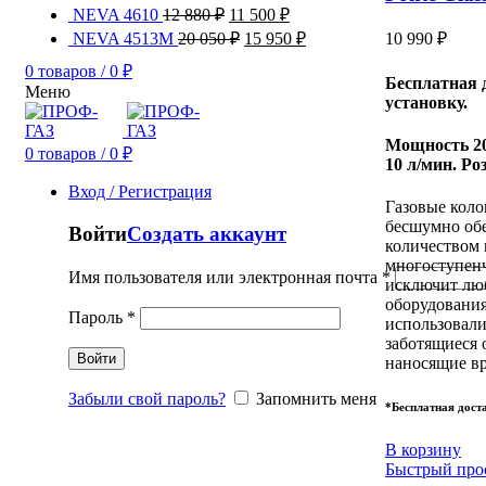
NEVA 4610
12 880
₽
11 500
₽
NEVA 4513M
20 050
₽
15 950
₽
10 990
₽
0
товаров
/
0
₽
Бесплатная 
Меню
установку.
Мощность 20
0
товаров
/
0
₽
10 л/мин. Ро
Вход / Регистрация
Газовые коло
бесшумно об
Войти
Создать аккаунт
количеством 
многоступенч
Имя пользователя или электронная почта
*
исключит люб
оборудования
Пароль
*
использовали
заботящиеся 
Войти
наносящие в
Забыли свой пароль?
Запомнить меня
*Бесплатная доста
В корзину
Быстрый про