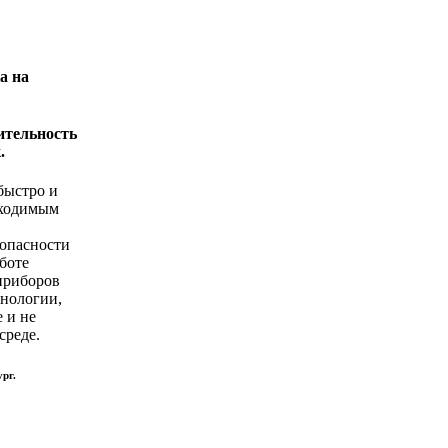
а на
ительность
.
быстро и
бходимым
зопасности
боте
приборов
хнологии,
 и не
среде.
рг.