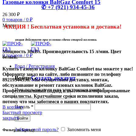
Газовые колонки BaltGaz Comfort 15
✆ +7 (921) 934-45-36
26 300
₽
0
товаров
/
0
₽
Меню
АКЦИЯ !
Бесплатная установка и доставка!
акция действует при условии сдачи старой колонки.
Мощность 30кВт. Производительность 15 л/мин. Цвет
0
товаров
/
0
₽
белый.
Вход / Регистрация
Купить Газовую колонку BaltGaz Comfort вы можете у нас!
Оформите заказ на сайте, либо позвоните по телефону
Войти
Создать аккаунт
89219344536. Мы осуществим доставку, монтаж,
обслуживание и ремонт газовых колонок BaltGaz.
Имя пользователя или электронная почта
*
Профессиональный подход и высококвалифицированные
специалисты. Кратчайшие сроки исполнения заказа,
потому что мы заботимся о наших покупателях.
Пароль
*
В корзину
Быстрый просмотр
закрыть
Войти
Забыли свой пароль?
Запомнить меня
Фильтр по Бренду