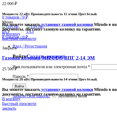
22 000
₽
Мощность 22 кВт. Производительность 11 л/мин. Цвет белый.
0
товаров
/
0
₽
Меню
Вы можете заказать
установку газовой колонки
Mizudo в на
документы, поставят газовую колонку на гарантию.
В корзину
0
товаров
/
0
₽
Быстрый просмотр
Вход / Регистрация
Закрыть
Войти
Создать аккаунт
Газовая колонка MIZUDO ВПГ 2-14 ЭМ
Имя пользователя или электронная почта
*
25 500
₽
Пароль
*
Мощность 28 кВт. Производительность 14 л/мин. Цвет белый.
Войти
Вы можете заказать
установку газовой колонки
Mizudo в на
документы, поставят газовую колонку на гарантию.
Забыли свой пароль?
Запомнить меня
В корзину
Быстрый просмотр
закрыть