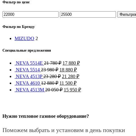
Фильтр по цене
Фильтро
Фильтр по Бренду
MIZUDO
2
Специальные предложения
NEVA 5514Е
21 780
₽
17 880
₽
NEVA 5514
23 980
₽
18 880
₽
NEVA 4513P
23 280
₽
21 280
₽
NEVA 4610
12 880
₽
11 500
₽
NEVA 4513M
20 050
₽
15 950
₽
Нужно тепловое газовое оборудование?
Поможем выбрать и установим в день покупки