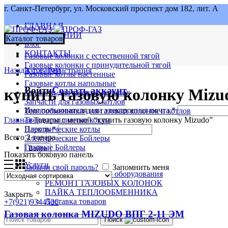
г. Санкт-Петербург, ул. Московский проспект дом 182, лит. А
ГЛАВНАЯ
О КОМПАНИИ
Каталог товаров
Блог
КОНТАКТЫ
Газовые колонки с естественной тягой
Газовые колонки с принудительной тягой
Назад к товарам
Вход / Регистрация
Газовые котлы настенные
Газовые котлы напольные
Войти
Создать аккаунт
купить газовую колонку Mizu
Запчасти для газовых колонок
Запчасти для газовых котлов
Имя пользователя или электронная почта
*
Теплообменники для газовых колонок и котлов
Главная
Товары с меткой “купить газовую колонку Mizudo”
Твердотопливные котлы
Электрические котлы
Пароль
*
Всего 2 товара
Электрические Бойлеры
Газовые Бойлеры
Войти
Показать боковую панель
Услуги
Забыли свой пароль?
Запомнить меня
Установка газового оборудования
РЕМОНТ ГАЗОВЫХ КОЛОНОК
ПАЙКА ТЕПЛООБМЕННИКА
Закрыть
Доставка товаров
+7(921)9344536
Газовая колонка MIZUDO ВПГ 2-11 ЭМ
Поиск