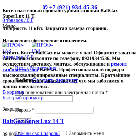
✆ +7 (921) 934-45-36
Котел настенный одноконтурный газовый
BaltGaz
SuperLux 11 T
.
0
товаров
/
0
₽
Меню
Мощность 11 кВт. Закрытая камера сгорания.
Назначение: обеспечение отоплением.
Купить Котел BaltGaz вы можете у нас! Оформите заказ на
0
товаров
/
0
₽
сайте, либо позвоните по телефону 89219344536. Мы
осуществим доставку, монтаж, обслуживание и
ремонт
Вход / Регистрация
газовых котлов
BaltGaz. Профессиональный подход и
высококвалифицированные специалисты. Кратчайшие
Войти
Создать аккаунт
сроки исполнения заказа, потому что мы заботимся о
наших покупателях.
В корзину
Имя пользователя или электронная почта
*
Быстрый просмотр
Закрыть
Пароль
*
BaltGaz SuperLux 14 T
Войти
Забыли свой пароль?
Запомнить меня
39 800
₽