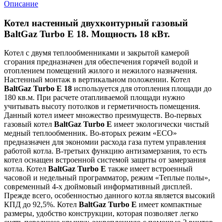
Описание
Котел настенный двухконтурный газовый
BaltGaz Turbo E 18. Мощность 18 кВт.
Котел с двумя теплообменниками и закрытой камерой
сгорания предназначен для обеспечения горячей водой и
отоплением помещений жилого и нежилого назначения.
Настенный монтаж в вертикальном положении. Котел
BaltGaz Turbo E 18
используется для отопления площади до
180 кв.м. При расчете отапливаемой площади нужно
учитывать высоту потолков и герметичность помещения.
Данный котел имеет множество преимуществ. Во-первых
газовый котел
BaltGaz Turbo E
имеет экологически чистый
медный теплообменник. Во-вторых режим «ЕCO»
предназначен для экономии расхода газа путем управления
работой котла. В-третьих функцию антизамерзания, то есть
котел оснащен встроенной системой защиты от замерзания
котла. Котел
BaltGaz Turbo E
также имеет встроенный
часовой и недельный программатор, режим «Теплые полы»,
современный 4-х дюймовый информативный дисплей.
Прежде всего, особенностью данного котла является высокий
КПД до 92,5%. Котел
BaltGaz Turbo E
имеет компактные
размеры, удобство конструкции, которая позволяет легко