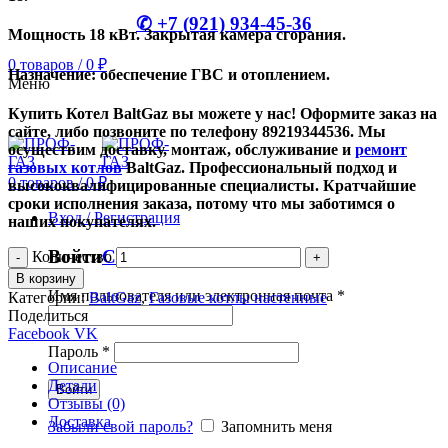
✆ +7 (921) 934-45-36
Мощность 18 кВт. Закрытая камера сгорания.
0
товаров
/
0
₽
Назначение: обеспечение ГВС и отоплением.
Меню
Купить Котел BaltGaz вы можете у нас! Оформите заказ на
сайте, либо позвоните по телефону 89219344536. Мы
осуществим доставку, монтаж, обслуживание и
ремонт
газовых котлов
BaltGaz. Профессиональный подход и
0
товаров
/
0
₽
высококвалифицированные специалисты. Кратчайшие
сроки исполнения заказа, потому что мы заботимся о
Вход / Регистрация
наших покупателях.
Войти
Создать аккаунт
Количество
В корзину
Имя пользователя или электронная почта
*
Категории:
BaltGaz
,
Газовые котлы настенные
Поделиться
Facebook
VK
Пароль
*
Описание
Детали
Войти
Отзывы (0)
Доставка
Забыли свой пароль?
Запомнить меня