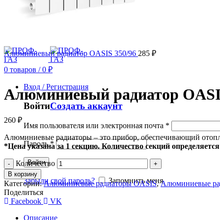
0
товаров
/
0
₽
Меню
Алюминиевый радиатор OASIS 350/96
285
₽
0
товаров
/
0
₽
Вход / Регистрация
Алюминиевый радиатор OASIS
Войти
Создать аккаунт
260
₽
Имя пользователя или электронная почта
*
Алюминиевые радиаторы – это прибор, обеспечивающий отопле
Пароль
*
*Цена указана за 1 секцию. Количество секций определяется 
Войти
Количество
В корзину
Забыли свой пароль?
Запомнить меня
Категории:
Алюминиевые радиаторы OASIS
,
Алюминиевые ра
Поделиться
Facebook
VK
Описание