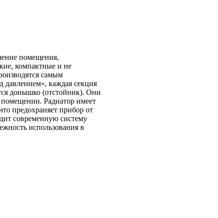
ление помещения,
кие, компактные и не
роизводятся самым
д давлением», каждая секция
тся донышко (отстойник). Они
 помещении. Радиатор имеет
то предохраняет прибор от
одит современную систему
дежность использования в