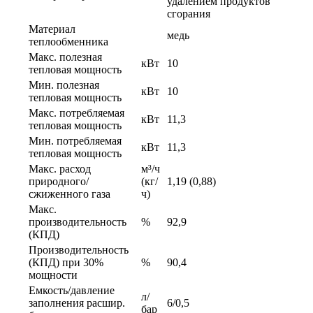
удалением продуктов
сгорания
Материал
медь
теплообменника
Макс. полезная
кВт
10
тепловая мощность
Мин. полезная
кВт
10
тепловая мощность
Макс. потребляемая
кВт
11,3
тепловая мощность
Мин. потребляемая
кВт
11,3
тепловая мощность
Макс. расход
м³/ч
природного/
(кг/
1,19 (0,88)
сжиженного газа
ч)
Макс.
производительность
%
92,9
(КПД)
Производительность
(КПД) при 30%
%
90,4
мощности
Емкость/давление
л/
заполнения расшир.
6/0,5
бар