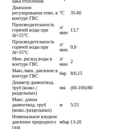
бака отопления
Диапазон
регулирования темп. в
°С
35-60
контуре ГВС
Производительность
л/
горячей воды при
13,7
мин
Δt=25°С
Производительность
л/
горячей воды при
9,8
мин
Δt=35°С
Мин. расход воды в
л/
2
контуре ГВС
мин
Макс./мин. давление в
бар
8/0,15
контуре ГВС
Диаметр дымоотвод.
труб (коакс./
мм
(60-100)/80
раздельных)
Макс. длина
дымоотвод. труб
м
5/23
(коакс./раздельных)
Номинальное входное
давление природного
мбар
13-20
газа