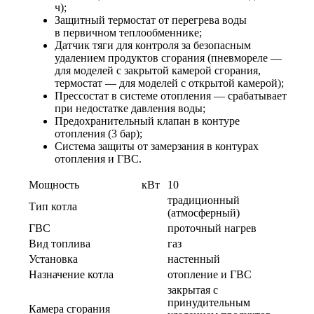
ч);
Защитный термостат от перегрева воды
в первичном теплообменнике;
Датчик тяги для контроля за безопасным
удалением продуктов сгорания (пневмореле —
для моделей с закрытой камерой сгорания,
термостат — для моделей с открытой камерой);
Прессостат в системе отопления — срабатывает
при недостатке давления воды;
Предохранительный клапан в контуре
отопления (3 бар);
Система защиты от замерзания в контурах
отопления и ГВС.
Мощность
кВт
10
традиционный
Тип котла
(атмосферный)
ГВС
проточный нагрев
Вид топлива
газ
Установка
настенный
Назначение котла
отопление и ГВС
закрытая с
принудительным
Камера сгорания