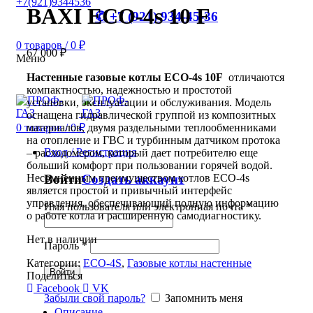
+7(921)9344536
BAXI ECO-4s 10 F
✆ +7 (921) 934-45-36
0
товаров
/
0
₽
67 000
₽
Меню
Настенные газовые котлы ECO-4s 10F
отличаются
компактностью, надежностью и простотой
установки, эксплуатации и обслуживания. Модель
оснащена гидравлической группой из композитных
материалов, двумя раздельными теплообменниками
0
товаров
/
0
₽
на отопление и ГВС и турбинным датчиком протока
Вход / Регистрация
– расходомером, который дает потребителю еще
больший комфорт при пользовании горячей водой.
Несомненным преимуществом котлов ECO-4s
Войти
Создать аккаунт
является простой и привычный интерфейс
управления, обеспечивающий полную информацию
Имя пользователя или электронная почта
*
о работе котла и расширенную самодиагностику.
Нет в наличии
Пароль
*
Категории:
ECO-4S
,
Газовые котлы настенные
Войти
Поделиться
Facebook
VK
Забыли свой пароль?
Запомнить меня
Описание