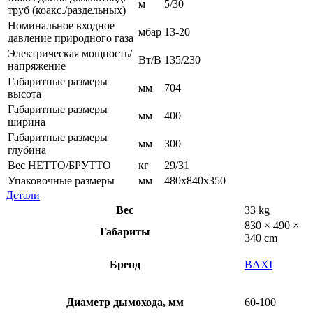
м
5/30
труб (коакс./раздельных)
Номинальное входное
мбар
13-20
давление природного газа
Электрическая мощность/
Вт/В
135/230
напряжение
Габаритные размеры
мм
704
высота
Габаритные размеры
мм
400
ширина
Габаритные размеры
мм
300
глубина
Вес НЕТТО/БРУТТО
кг
29/31
Упаковочные размеры
мм
480x840x350
Детали
Вес
33 kg
830 × 490 ×
Габариты
340 cm
Бренд
BAXI
Диаметр дымохода, мм
60-100