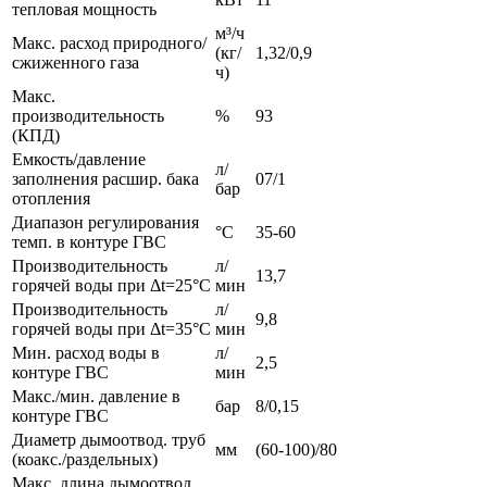
тепловая мощность
м³/ч
Макс. расход природного/
(кг/
1,32/0,9
сжиженного газа
ч)
Макс.
производительность
%
93
(КПД)
Емкость/давление
л/
заполнения расшир. бака
07/1
бар
отопления
Диапазон регулирования
°С
35-60
темп. в контуре ГВС
Производительность
л/
13,7
горячей воды при Δt=25°С
мин
Производительность
л/
9,8
горячей воды при Δt=35°С
мин
Мин. расход воды в
л/
2,5
контуре ГВС
мин
Макс./мин. давление в
бар
8/0,15
контуре ГВС
Диаметр дымоотвод. труб
мм
(60-100)/80
(коакс./раздельных)
Макс. длина дымоотвод.