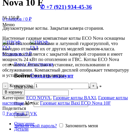
Nova 10 F
✆ +7 (921) 934-45-36
56 150
₽
0
товаров
/
0
₽
Меню
Двухконтурные котлы. Закрытая камера сгорания.
Настенные газовые компактные котлы ECO Nova оснащены
двумя теплообменниками и латунной гидрогруппой, что
выгодно отличает их от других моделей эконом-класса.
0
товаров
/
0
₽
Модель поставляется с закрытой камерой сгорания и имеет
мощность 24 кВт по отоплению и ГВС. Котлы ECO Nova
Вход / Регистрация
отличаются легкостью в установке, использовании и
обслуживании. Компактный дисплей отображает температуру
Войти
Создать аккаунт
и устанавливаемые параметры.
Количество
Имя пользователя или электронная почта
*
В корзину
Категории:
ECO NOVA
,
Газовые котлы BAXI
,
Газовые котлы
настенные
Метка:
Газовые котлы Baxi ECO Nova 10F
Пароль
*
Поделиться
Facebook
VK
Войти
Описание
Забыли свой пароль?
Запомнить меня
Детали