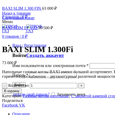
BAXI SLIM 1.300 FIN
63 000
₽
Назад к товарам
0
товаров
/
0
₽
Следующий товар
Меню
BAXI SLIM EF 1.22
39 500
₽
0
товаров
/
0
₽
Вход / Регистрация
BAXI SLIM 1.300Fi
Войти
Создать аккаунт
73 000
₽
Имя пользователя или электронная почта
*
Напольные газовые котлы BAXI имеют большой ассортимент. Вы
Пароль
*
горячего водоснабжения – двухконтурные различной мощности
Войти
Количество
В корзину
Забыли свой пароль?
Запомнить меня
Категории:
Газовые котлы напольные
,
С закрытой камерой сго
Поделиться
Facebook
VK
Описание