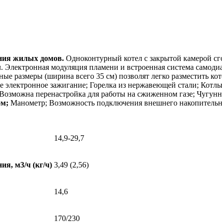
ения жилых домов.
Одноконтурный котел с закрытой камерой сг
м
. Электронная модуляция пламени и встроенная система самод
е размеры (ширина всего 35 см) позволят легко разместить ко
ое электронное зажигание; Горелка из нержавеющей стали; Котл
; Возможна перенастройка для работы на сжиженном газе; Чугу
ом;
Манометр; Возможность подключения внешнего накопительно
14,9-29,7
я, м3/ч (кг/ч)
3,49 (2,56)
14,6
170/230