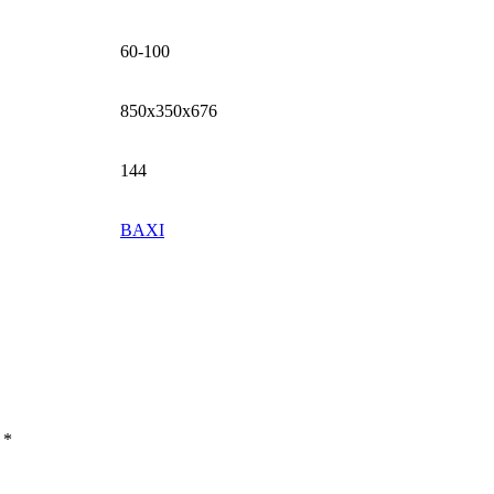
60-100
850х350х676
144
BAXI
ы
*