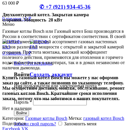
63 000
₽
✆ +7 (921) 934-45-36
Двухконтурный котел.
Закрытая камера
0
товаров
/
0
₽
сгорания.
Мощность 28 кВт
Меню
Газовые котлы Bosch или Газовый котел Бош производятся в
России в соответствии с сертификатом соответствия. В своей
линейке имеет широкий ассортимент газовых настенных
котлов различной мощности с открытой и закрытой камерой
сгорания. Простота монтажа, высокий коэффициент
0
товаров
/
0
₽
полезного действия, применяются для отопления и горячего
водоснабжения как в квартирах, так и в домах независимо от
Вход / Регистрация
наличия дымохода.
Войти
Создать аккаунт
Купить газовый котел Bosch вы можете у нас оформив
заказ на сайте, а также позвонив по указанному телефону.
Имя пользователя или электронная почта
*
Мы осуществим доставку, монтаж, обслуживание, ремонт
газовых котлов Bosch. Кратчайшие сроки исполнения
заказа, потому что мы заботимся о наших покупателях.
Пароль
*
Нет в наличии
Войти
Категория:
Газовые котлы Bosch
Метка:
газовый котел Bosch
Поделиться
Забыли свой пароль?
Запомнить меня
Facebook
VK