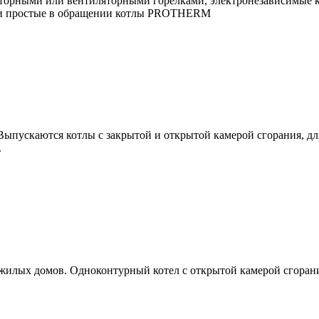
орными или вентиляторными горелками, электронезависимые ко
е и простые в обращении котлы PROTHERM
пускаются котлы с закрытой и открытой камерой сгорания, для
.
илых домов. Одноконтурный котел с открытой камерой сгоран