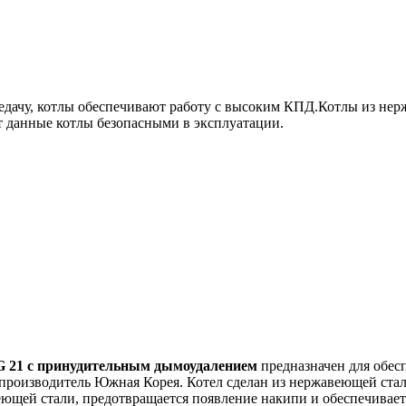
дачу, котлы обеспечивают работу с высоким КПД.Котлы из нерж
т данные котлы безопасными в эксплуатации.
 21 с принудительным дымоудалением
предназначен для обес
роизводитель Южная Корея. Котел сделан из нержавеющей стали 
ющей стали, предотвращается появление накипи и обеспечиваетс