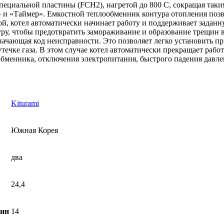
ециальной пластины (FCH2), нагретой до 800 С, сокращая таким
 и «Таймер». Емкостной теплообменник контура отопления позв
ой, котел автоматически начинает работу и поддерживает задан
ру, чтобы предотвратить замораживание и образование трещин в
значающая код неисправности. Это позволяет легко установить 
течке газа. В этом случае котел автоматически прекращает рабо
обменника, отключения электропитания, быстрого падения давле
Kiturami
Южная Корея
два
24,4
мин
14