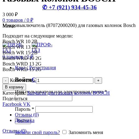
✆ +7 (921) 934-45-36
3 000
₽
0
товаров
/
0
₽
Микровыключатель (87072000200) для газовых колонок Bosch
Меню
Подходит на следующие модели:
Bosch WR 10 2B
Bosch WR 13 2B
Bosch WR 15 2B
0
товаров
/
0
₽
Bosch WRD 10 2G
Bosch WRD 13 2G
Вход / Регистрация
Bosch WRD 15 2G
Войти
Создать аккаунт
Количество
В корзину
Имя пользователя или электронная почта
*
Категория:
Запчасти для газовых колонок BOSCH
Поделиться
Facebook
VK
Пароль
*
Отзывы (0)
Доставка
Войти
Отзывы (0)
Забыли свой пароль?
Запомнить меня