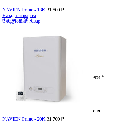
NAVIEN Prime - 13K
31 500
₽
Назад к товарам
0
товаров
/
0
₽
Следующий товар
Меню
0
товаров
/
0
₽
Вход / Регистрация
Войти
Создать аккаунт
Имя пользователя или электронная почта
*
Пароль
*
Войти
Забыли свой пароль?
Запомнить меня
NAVIEN Prime - 20K
31 700
₽