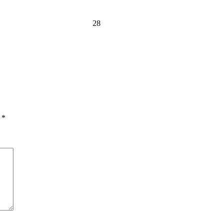
28
ы
*