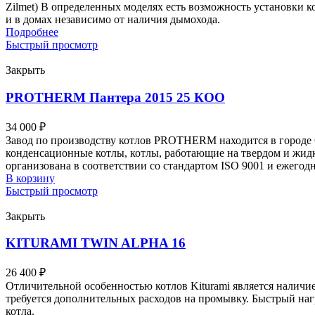
Zilmet) В определенных моделях есть возможность установки к
и в домах независимо от наличия дымохода.
Подробнее
Быстрый просмотр
Закрыть
PROTHERM Пантера 2015 25 КОО
34 000
₽
Завод по производству котлов PROTHERM находится в городе 
конденсационные котлы, котлы, работающие на твердом и жид
организована в соответствии со стандартом ISO 9001 и ежегодно 
В корзину
Быстрый просмотр
Закрыть
KITURAMI TWIN ALPHA 16
26 400
₽
Отличительной особенностью котлов Kiturami является наличи
требуется дополнительных расходов на промывку. Быстрый наг
котла.