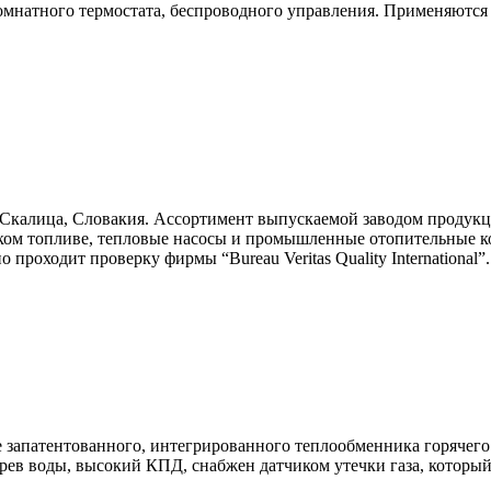
омнатного термостата, беспроводного управления. Применяются 
Скалица, Словакия. Ассортимент выпускаемой заводом продукци
ком топливе, тепловые насосы и промышленные отопительные ко
проходит проверку фирмы “Bureau Veritas Quality International”.
е запатентованного, интегрированного теплообменника горячего
рев воды, высокий КПД, снабжен датчиком утечки газа, которы