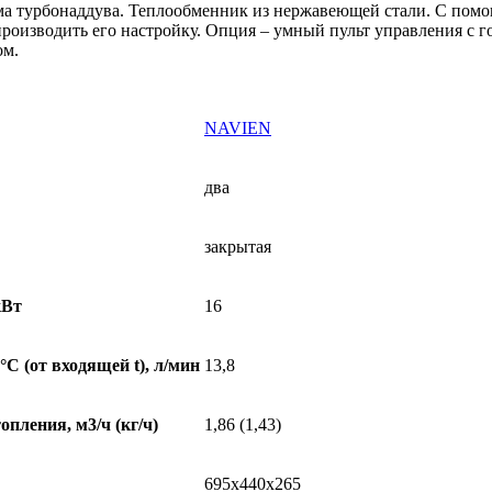
ма турбонаддува. Теплообменник из нержавеющей стали. С помо
 производить его настройку. Опция – умный пульт управления 
ом.
NAVIEN
два
закрытая
кВт
16
C (от входящей t), л/мин
13,8
пления, м3/ч (кг/ч)
1,86 (1,43)
695x440x265