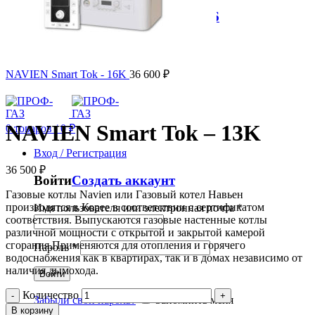
✆ +7 (921) 934-45-36
0
товаров
/
0
₽
Меню
NAVIEN Smart Tok - 16K
36 600
₽
NAVIEN Smart Tok – 13K
0
товаров
/
0
₽
Вход / Регистрация
36 500
₽
Войти
Создать аккаунт
Газовые котлы Navien или Газовый котел Навьен
производятся в Корее в соответствии с сертификатом
Имя пользователя или электронная почта
*
соответствия. Выпускаются газовые настенные котлы
различной мощности с открытой и закрытой камерой
сгорания.Применяются для отопления и горячего
Пароль
*
водоснабжения как в квартирах, так и в домах независимо от
наличия дымохода.
Войти
Количество
Забыли свой пароль?
Запомнить меня
В корзину