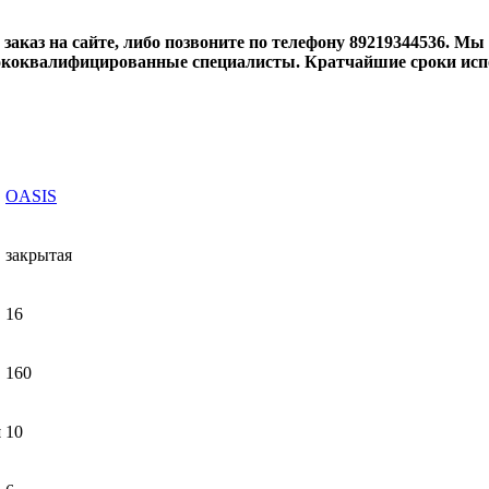
 заказ на сайте, либо позвоните по телефону 89219344536. М
сококвалифицированные специалисты. Кратчайшие сроки испо
OASIS
закрытая
16
160
н
10