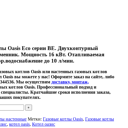
лы Oasis Eco серии BE. Двухконтурный
менник. Мощность 16 кВт. Отапливаемая
ор.водоснабжение до 10 л/мин.
зовых котлов Oasis или настенных газовых котлов
 Oasis вы можете у нас! Оформите заказ на сайте, либо
19344536. Мы осуществим
доставку, монтаж,
вых котлов Oasis. Профессиональный подход и
пециалисты. Кратчайшие сроки исполнения заказа,
наших покупателях.
тлы настенные
Метки:
Газовые котлы Oasis
,
Газовые котлы
азис
,
котел oasis
,
Котел оазис