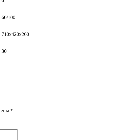
6
60/100
710х420х260
30
ечены
*