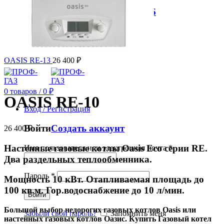
✆ +7 (921) 934-45-36
0
товаров
/
0
₽
Меню
OASIS RE-13
26 400
₽
0
товаров
/
0
₽
OASIS RE-10
Вход / Регистрация
Войти
Создать аккаунт
26 400
₽
Настенные газовые котлы Oasis Eco серии RE.
Имя пользователя или электронная почта
*
Два раздельных теплообменника.
Пароль
*
Мощность 10 кВт. Отапливаемая площадь до
100 кв.м. Гор.водоснабжение до 10 л/мин.
Войти
Большой выбор недорогих газовых котлов Oasis или
Забыли свой пароль?
Запомнить меня
настенных газовых котлов Оазис.
Купить Газовый котел