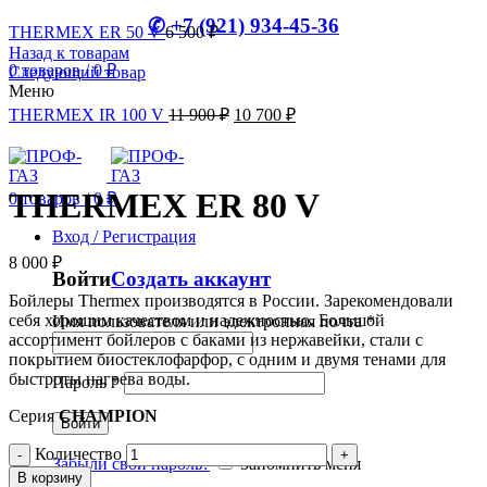
✆ +7 (921) 934-45-36
THERMEX ER 50 V
6 500
₽
Назад к товарам
0
товаров
/
0
₽
Следующий товар
Меню
THERMEX IR 100 V
11 900
₽
10 700
₽
THERMEX ER 80 V
0
товаров
/
0
₽
Вход / Регистрация
8 000
₽
Войти
Создать аккаунт
Бойлеры Thermex производятся в России. Зарекомендовали
себя хорошим качеством и надежностью. Большой
Имя пользователя или электронная почта
*
ассортимент бойлеров с баками из нержавейки, стали с
покрытием биостеклофарфор, с одним и двумя тенами для
быстроты нагрева воды.
Пароль
*
Серия
CHAMPION
Войти
Количество
Забыли свой пароль?
Запомнить меня
В корзину