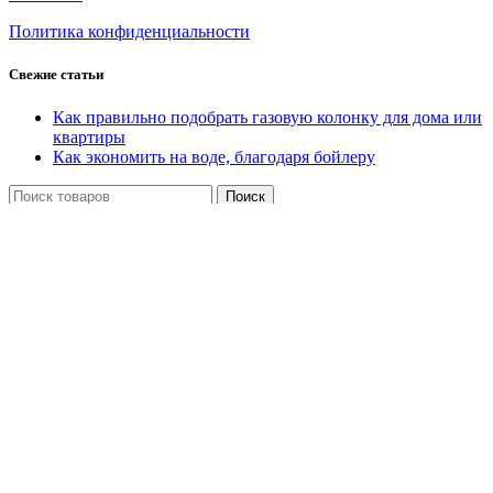
Политика конфиденциальности
Свежие статьи
Как правильно подобрать газовую колонку для дома или
квартиры
Как экономить на воде, благодаря бойлеру
Поиск
Тепловое и Газовое оборудование СПб
Создание и продвижение сайта
-
ВЕБМАСТЕР
+
Поиск
Меню
Категории
Газовые колонки с естественной тягой
Газовые колонки с принудительной тягой
Газовые котлы настенные
Газовые котлы напольные
Запчасти для газовых колонок
Запчасти для газовых котлов
Теплообменники для газовых колонок и котлов