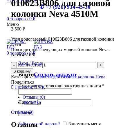
010623В806 для газовой
+7(921)9344536
✆ +7 (921) 934-45-36
колонки Neva 4510М
0
товаров
/
0
₽
Меню
2 500
₽
Узел водогазовый 010623В806 для газовой колонки
Neva
Подходит для следующих моделей колонок Neva:
0
товаров
/
0
₽
Neva 4510М
Вход / Регистрация
Количество
В корзину
Войти
Создать аккаунт
Категория:
Запчасти для газовых колонок Нева
Поделиться
Имя пользователя или электронная почта
*
Facebook
VK
Отзывы (0)
Пароль
*
Доставка
Отзывы (0)
Войти
Отзывы
Забыли свой пароль?
Запомнить меня