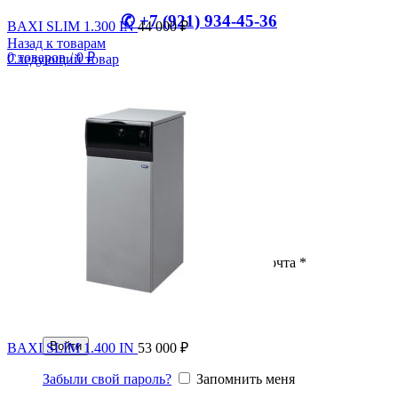
✆ +7 (921) 934-45-36
BAXI SLIM 1.300 IN
44 000
₽
Назад к товарам
0
товаров
/
0
₽
Следующий товар
Меню
0
товаров
/
0
₽
Вход / Регистрация
Войти
Создать аккаунт
Имя пользователя или электронная почта
*
Пароль
*
Войти
BAXI SLIM 1.400 IN
53 000
₽
Забыли свой пароль?
Запомнить меня