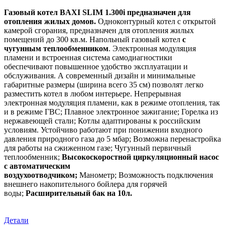
Газовый котел BAXI SLIM 1.300i предназначен для
отопления жилых домов.
Одноконтурный котел с открытой
камерой сгорания, предназначен для отопления жилых
помещений до 300 кв.м. Напольный газовый котел
с
чугунным теплообменником
. Электронная модуляция
пламени и встроенная система самодиагностики
обеспечивают повышенное удобство эксплуатации и
обслуживания. А современный дизайн и минимальные
габаритные размеры (ширина всего 35 см) позволят легко
разместить котел в любом интерьере. Непрерывная
электронная модуляция пламени, как в режиме отопления, так
и в режиме ГВС; Плавное электронное зажигание; Горелка из
нержавеющей стали; Котлы адаптированы к российским
условиям. Устойчиво работают при понижении входного
давления природного газа до 5 мбар; Возможна перенастройка
для работы на сжиженном газе; Чугунный первичный
теплообменник;
Высокоскоростной циркуляционный насос
с автоматическим
воздухоотводчиком;
Манометр; Возможность подключения
внешнего накопительного бойлера для горячей
воды;
Расширительный бак на 10л.
Детали