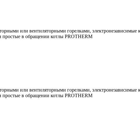
орными или вентиляторными горелками, электронезависимые ко
е и простые в обращении котлы PROTHERM
орными или вентиляторными горелками, электронезависимые ко
е и простые в обращении котлы PROTHERM