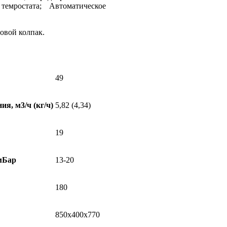
емростата; Автоматическое
овой колпак.
49
я, м3/ч (кг/ч)
5,82 (4,34)
19
 мБар
13-20
180
850х400х770