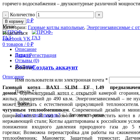
горячего водоснабжения – двухконтурные различной мощности
Количество
0
товаров
/
0
₽
В корзину
Меню
Категории:
Газовые котлы напольные
,
Энергонезависимые с от
Поделиться
Facebook
VK
0
товаров
/
0
₽
Описание
Детали
Вход / Регистрация
Отзывы (0)
Доставка
Войти
Создать аккаунт
Описание
Имя пользователя или электронная почта
*
Газовый котел BAXI SLIM EF 1.49 предназначе
Пароль
*
домов.
Одноконтурный котел с открытой камерой сгорания,
жилых помещений до 490 кв.м. Энергонезависимый – не ну
Войти
может работать с естественной циркуляцией теплоносител
чугунным теплообменником
. Современный дизайн и мини
Забыли свой пароль?
Запомнить меня
(ширина всего 40 см) позволят легко разместить котел в 
нержавеющей стали; Котлы адаптированы к российским услов
понижении входного давления природного газа до 5 м
горелки; Возможна перенастройка для работы на сжиженно
теплообменник; Манометр; Защитный термостат; Датчи