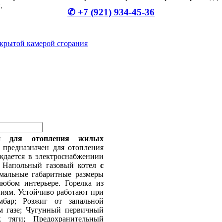
.
✆ +7 (921) 934-45-36
крытой камерой сгорания
н для отопления жилых
 предназначен для отопления
ждается в электроснабжениии
я. Напольный газовый котел
с
мальные габаритные размеры
любом интерьере. Горелка из
иям. Устойчиво работают при
бар; Розжиг от запальной
м газе; Чугунный первичный
к тяги; Предохранительный